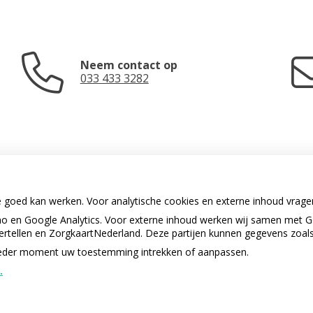
Neem contact op
033 433 3282
e goed kan werken. Voor analytische cookies en externe inhoud vrag
 en Google Analytics. Voor externe inhoud werken wij samen met G
U heeft geen toestemming gegeven
vertellen en ZorgkaartNederland. Deze partijen kunnen gegevens zoal
voor
externe inhoud
die nodig is om
dit te zien.
p ieder moment uw toestemming intrekken of aanpassen.
.
Cookie-instellingen wijzigen