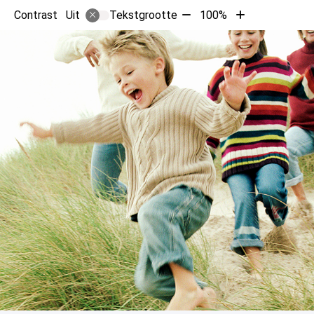
Tekst
Tekst
Contrast
Tekstgrootte
100%
Uit
verkleinen
vergroten
met
met
10%
10%