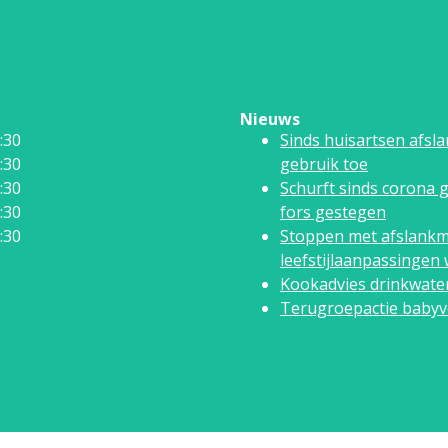
Nieuws
:30
Sinds huisartsen afsl
:30
gebruik toe
:30
Schurft sinds corona 
:30
fors gestegen
:30
Stoppen met afslankm
leefstijlaanpassinge
Kookadvies drinkwater
Terugroepactie babyvo