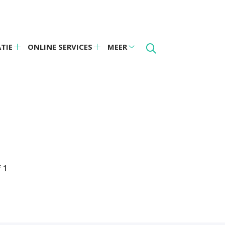
TIE
ONLINE SERVICES
MEER
Praktijkinformatie
Online
Meer
submenu
services
submenu
submenu
f
1