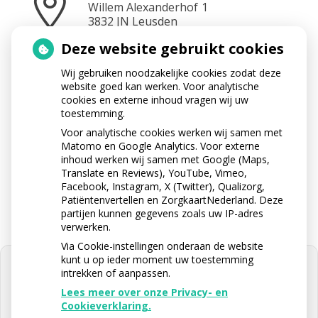
Willem Alexanderhof
1
3832 JN
Leusden
Deze website gebruikt cookies
Wij gebruiken noodzakelijke cookies zodat deze
Neem contact op
website goed kan werken. Voor analytische
033 433 3282
cookies en externe inhoud vragen wij uw
toestemming.
Voor analytische cookies werken wij samen met
Matomo en Google Analytics. Voor externe
Stuur ons een e-mail
inhoud werken wij samen met Google (Maps,
info@apotheektabaksteeg.nl
Translate en Reviews), YouTube, Vimeo,
Facebook, Instagram, X (Twitter), Qualizorg,
Patiëntenvertellen en ZorgkaartNederland. Deze
partijen kunnen gegevens zoals uw IP-adres
verwerken.
Via Cookie-instellingen onderaan de website
kunt u op ieder moment uw toestemming
intrekken of aanpassen.
Lees meer over onze Privacy- en
Cookieverklaring.
U heeft geen toestemming gegeven