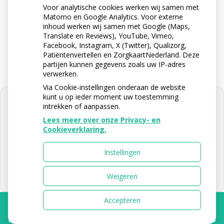
Voor analytische cookies werken wij samen met
Matomo en Google Analytics. Voor externe
Stuur ons een e-mail
inhoud werken wij samen met Google (Maps,
info@apotheektabaksteeg.nl
Translate en Reviews), YouTube, Vimeo,
Facebook, Instagram, X (Twitter), Qualizorg,
Patiëntenvertellen en ZorgkaartNederland. Deze
partijen kunnen gegevens zoals uw IP-adres
verwerken.
Via Cookie-instellingen onderaan de website
kunt u op ieder moment uw toestemming
intrekken of aanpassen.
Lees meer over onze Privacy- en
Cookieverklaring.
U heeft geen toestemming gegeven
voor
externe inhoud
die nodig is om
dit te zien.
Instellingen
Cookie-instellingen wijzigen
Weigeren
Accepteren
Uw Zorg Online
|
Beheer
Privacy verklaring
|
Cookie-instellingen
|
Voorwaarden